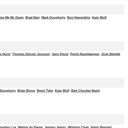
ise Me Mr. Davis
Brad Barr
Mark Dougherty
Boo Hewerdine
Kate Wolf
s Hurst
Thomas Denver Jonsson
Jann Klose
Pentti Rasinkangas
Josh Belville
 Dougherty
Brian Byrne
Brent Tyler
Kate Wolf
Bart Chucker Band
topher Lux
Marten de Paepe
Jeremy James
Wishing Chair
Arlon Bennett