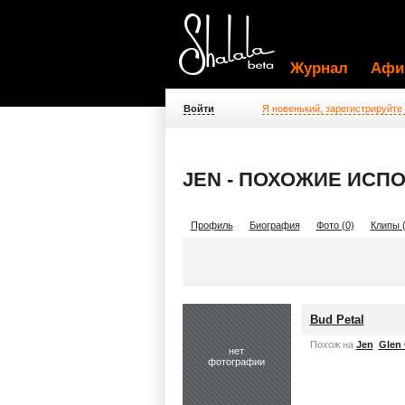
Журнал
Афи
Войти
Я новенький, зарегистрируйте
JEN - ПОХОЖИЕ ИСП
Профиль
Биография
Фото (0)
Клипы (
Bud Petal
Похож на
Jen
Glen
нет
фотографии