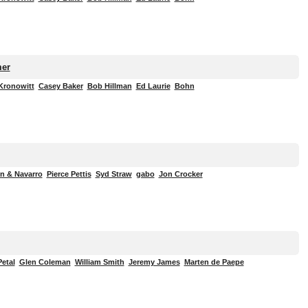
mer
Kronowitt
Casey Baker
Bob Hillman
Ed Laurie
Bohn
n & Navarro
Pierce Pettis
Syd Straw
gabo
Jon Crocker
etal
Glen Coleman
William Smith
Jeremy James
Marten de Paepe