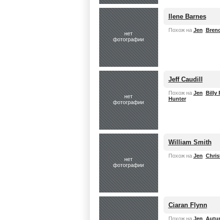
Ilene Barnes
Похож на
Jen
Brend
нет
фотографии
Jeff Caudill
Похож на
Jen
Billy 
нет
Hunter
фотографии
William Smith
Похож на
Jen
Chris
нет
фотографии
Ciaran Flynn
Похож на
Jen
Autum