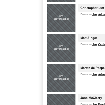
Christopher Lux
Похож на
Jen
Arlon
нет
фотографии
Matt Singer
Похож на
Jen
Catri
нет
фотографии
Marten de Paepe
Похож на
Jen
Arlan
нет
фотографии
Jono McCleery
Похож на
Jen
Pete 