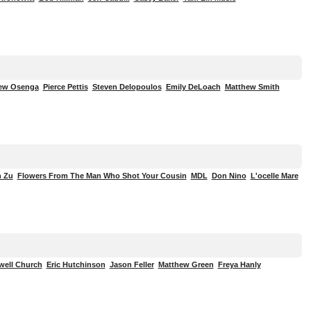
ew Osenga
Pierce Pettis
Steven Delopoulos
Emily DeLoach
Matthew Smith
n Zu
Flowers From The Man Who Shot Your Cousin
MDL
Don Nino
L'ocelle Mare
well Church
Eric Hutchinson
Jason Feller
Matthew Green
Freya Hanly