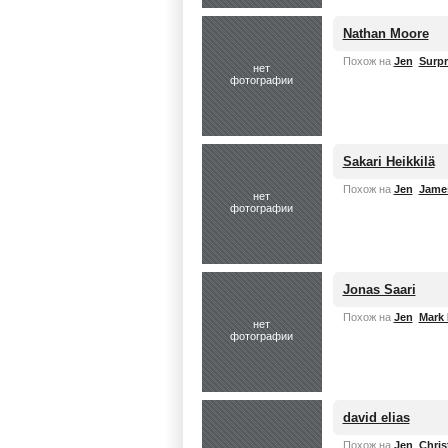
Nathan Moore
Похож на
Jen
Surpr
нет
фотографии
Sakari Heikkilä
Похож на
Jen
Jame
нет
фотографии
Jonas Saari
Похож на
Jen
Mark
нет
фотографии
david elias
Похож на
Jen
Chris