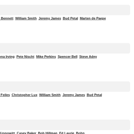
 Bennett
William Smith
Jeremy James
Bud Petal
Marten de Paepe
ona Irving
Pete Nischt
Mike Perkins
Spencer Bell
Steve Adey
 Feiles
Christopher Lux
William Smith
Jeremy James
Bud Petal
Kronowitt
Casey Baker
Bob Hillman
Ed Laurie
Bohn