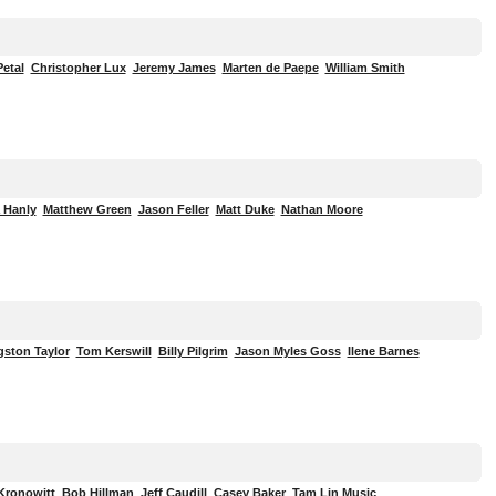
etal
Christopher Lux
Jeremy James
Marten de Paepe
William Smith
 Hanly
Matthew Green
Jason Feller
Matt Duke
Nathan Moore
gston Taylor
Tom Kerswill
Billy Pilgrim
Jason Myles Goss
Ilene Barnes
Kronowitt
Bob Hillman
Jeff Caudill
Casey Baker
Tam Lin Music