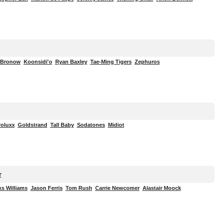
 Bronow
Koonsidi'o
Ryan Baxley
Tae-Ming Tigers
Zephuros
roluxx
Goldstrand
Tall Baby
Sodatones
Midiot
r
s Williams
Jason Ferris
Tom Rush
Carrie Newcomer
Alastair Moock