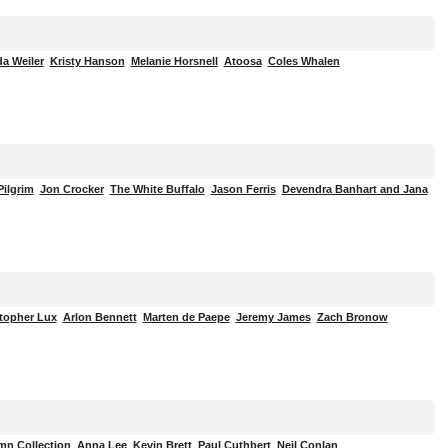
a Weiler
Kristy Hanson
Melanie Horsnell
Atoosa
Coles Whalen
Pilgrim
Jon Crocker
The White Buffalo
Jason Ferris
Devendra Banhart and Jana
topher Lux
Arlon Bennett
Marten de Paepe
Jeremy James
Zach Bronow
n Collection
Anna Lee
Kevin Brett
Paul Cuthbert
Neil Conlan