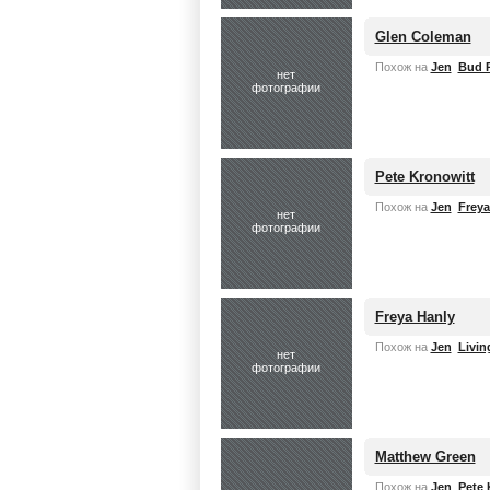
Glen Coleman
Похож на
Jen
Bud P
нет
фотографии
Pete Kronowitt
Похож на
Jen
Freya
нет
фотографии
Freya Hanly
Похож на
Jen
Livin
нет
фотографии
Matthew Green
Похож на
Jen
Pete 