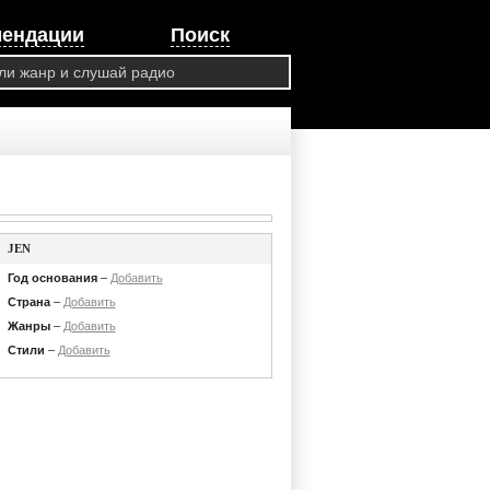
мендации
Поиск
JEN
Год основания
–
Добавить
Страна
–
Добавить
Жанры
–
Добавить
Стили
–
Добавить