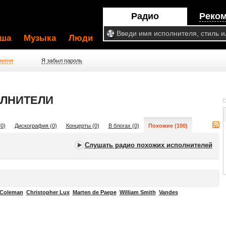
Радио
Реко
ша
Музыка
Люди
 меня
Я забыл пароль
ОЛНИТЕЛИ
0)
Дискография (0)
Концерты (0)
В блогах (0)
Похожие (100)
Слушать радио похожих исполнителей
 Coleman
Christopher Lux
Marten de Paepe
William Smith
Vandes