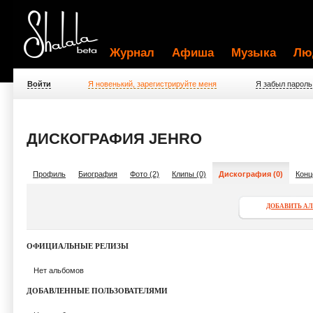
Журнал
Афиша
Музыка
Лю
Войти
Я новенький, зарегистрируйте меня
Я забыл пароль
ДИСКОГРАФИЯ JEHRO
Профиль
Биография
Фото (2)
Клипы (0)
Дискография (0)
Конц
ДОБАВИТЬ А
ОФИЦИАЛЬНЫЕ РЕЛИЗЫ
Нет альбомов
ДОБАВЛЕННЫЕ ПОЛЬЗОВАТЕЛЯМИ