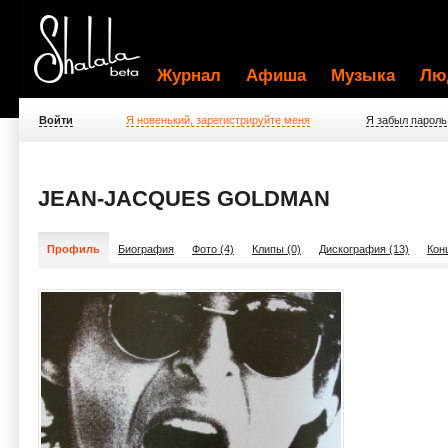
Журнал
Афиша
Музыка
Лю
Войти
Я новенький, зарегистрируйте меня
Я забыл пароль
JEAN-JACQUES GOLDMAN
Профиль
Биография
Фото (4)
Клипы (0)
Дискография (13)
Кон