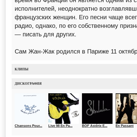
время во Франции он является одним из 
исполнителей, неоднократно возглавляв
французских женщин. Его песни чаще всег
радио, однако, по его собственному приз
— писать для других.
Сам Жан-Жак родился в Париже 11 октяб
КЛИПЫ
ДИСКОГРАФИЯ
Chansons Pour...
Live 98 En Pa...
BOF Astérix E...
En Passant