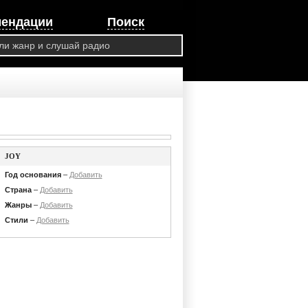
мендации
Поиск
JOY
Год основания
–
Добавить
Страна
–
Добавить
Жанры
–
Добавить
Стили
–
Добавить