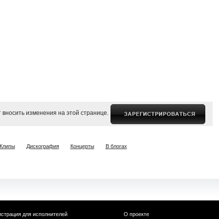
 вносить изменения на этой странице.
Клипы
Дискография
Концерты
В блогах
истрация для исполнителей
О проекте