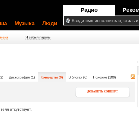
Радио
Реко
ша
Музыка
Люди
 меня
Я забыл пароль
2)
Дискография (1)
Концерты (0)
В блогах (0)
Похожие (100)
ДОБАВИТЬ КОНЦЕРТ
теля отсутствует.