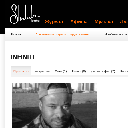
Журнал
Афиша
Музыка
Лю
Войти
Я новенький, зарегистрируйте меня
Я забыл пароль
INFINITI
Профиль
Биография
Фото (1)
Клипы (0)
Дискография (2)
Конц