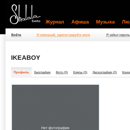
Журнал
Афиша
Музыка
Лю
Войти
Я новенький, зарегистрируйте меня
Я забыл пароль
IKEABOY
Профиль
Биография
Фото (0)
Клипы (0)
Дискография (0)
Конц
Нет фотографии