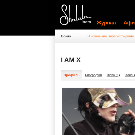
Журнал
Афи
Войти
Я новенький, зарегистрируйте
I AM X
Профиль
Биография
Фото (1)
Клипы