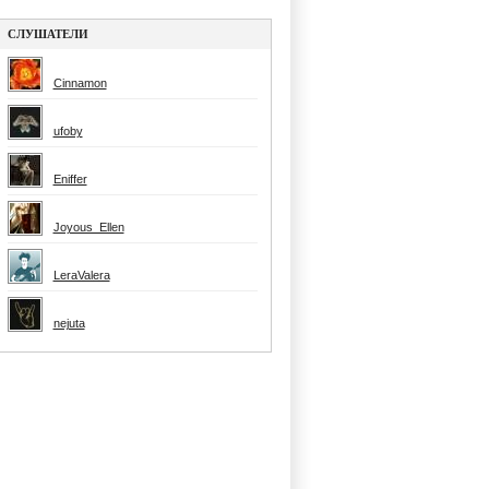
СЛУШАТЕЛИ
Cinnamon
ufoby
Eniffer
Joyous_Ellen
LeraValera
nejuta