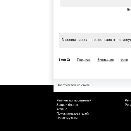
Ты
Зарегистрированные пользователи могут
I Am X:
Профиль
Биография
Фото
Посетителей на сайте 0
Рейтинг пользователей
Рег
Записи блогов
Рег
Афиша
Поиск пользователей
Поиск музыки