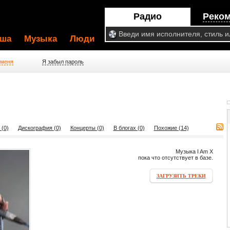
Радио
Реко
ша
Музыка
Люди
 меня
Я забыл пароль
 (0)
Дискография (0)
Концерты (0)
В блогах (0)
Похожие (14)
Музыка I Am X
пока что отсутствует в базе.
ЗАГРУЗИТЬ ТРЕКИ