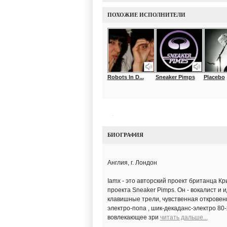
ПОХОЖИЕ ИСПОЛНИТЕЛИ
Robots In D...
Sneaker Pimps
Placebo
БИОГРАФИЯ
Англия, г. Лондон
Iamx - это авторский проект британца К
проекта Sneaker Pimps. Он - вокалист и 
клавишные трели, чувственная откровен
электро-попа , шик-декаданс-электро 80-
вовлекающее зри
читать дальше...