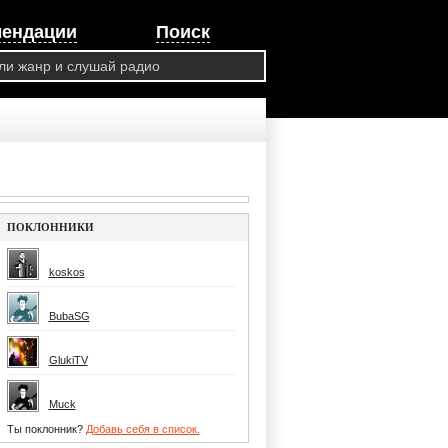
мендации
Поиск
ПОКЛОННИКИ
koskos
BubaSG
GlukiTV
Muck
Ты поклонник?
Добавь себя в список.