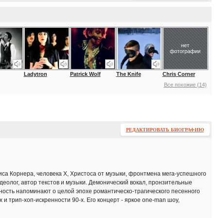
нет
фотографии
Ladytron
Patrick Wolf
The Knife
Chris Corner
Все похожие (14)
РЕДАКТИРОВАТЬ БИОГРАФИЮ
риса Корнера, человека X, Христоса от музыки, фронтмена мега-успешного
идеолог, автор текстов и музыки. Демонический вокал, пронзительные
ность напоминают о целой эпохе романтическо-трагического песенного
х и трип-хоп-искренности 90-х. Его концерт - яркое one-man шоу,