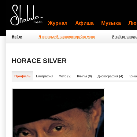
Журнал
Афиша
Музыка
Лю
Войти
Я новенький, зарегистрируйте меня
Я забыл пароль
HORACE SILVER
Профиль
Биография
Фото (2)
Клипы (0)
Дискография (4)
Конц