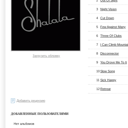
2
Out Of Sight
3
Night Vision
4
Cut Down
5
Few Against Many
6
Three Of Clubs
7
I Can Climb Mounta
8
Disconnector
Загрузить обложку
9
You Drove Me To It
10
Slow Song
11
Sick Happy
12
Retreat
Добавить рецензию
ДОБАВЛЕННЫЕ ПОЛЬЗОВАТЕЛЯМИ
Нет альбомов