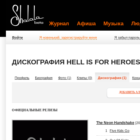
Журнал
Афиша
Музыка
Лю
Войти
Я новенький, зарегистрируйте меня
Я забыл пароль
ДИСКОГРАФИЯ HELL IS FOR HEROE
Профиль
Биография
Фото (1)
Клипы (0)
Дискография (1)
Конц
ДОБАВИТЬ А
ОФИЦИАЛЬНЫЕ РЕЛИЗЫ
The Neon Handshake
[20
1
Five Kids Go