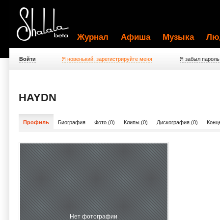
Журнал
Афиша
Музыка
Лю
Войти
Я новенький, зарегистрируйте меня
Я забыл пароль
HAYDN
Профиль
Биография
Фото (0)
Клипы (0)
Дискография (0)
Конц
Нет фотографии