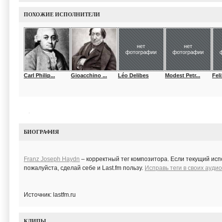
ПОХОЖИЕ ИСПОЛНИТЕЛИ
нет
нет
фотографии
фотографии
Carl Philip...
Gioacchino ...
Léo Delibes
Modest Petr...
Fel
БИОГРАФИЯ
Franz Joseph Haydn
– корректный тег композитора. Если текущий исп
пожалуйста, сделай себе и Last.fm пользу.
Исправь теги в своих ауд
Источник: lastfm.ru
КЛИПЫ