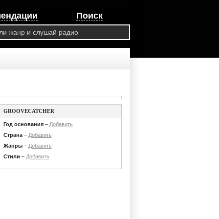
мендации
Поиск
GROOVECATCHER
Год основания
–
Добавить
Страна
–
Добавить
Жанры
–
Добавить
Стили
–
Добавить