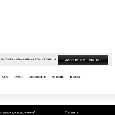
 вносить изменения на этой странице.
Фото
Клипы
Дискография
Концерты
В блогах
истрация для исполнителей
О проекте