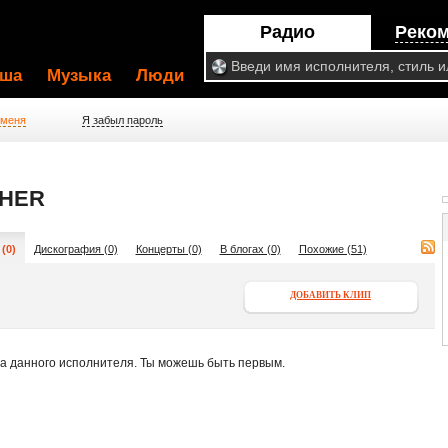
Радио
Реко
ша
Музыка
Люди
 меня
Я забыл пароль
HER
(0)
Дискография (0)
Концерты (0)
В блогах (0)
Похожие (51)
ДОБАВИТЬ КЛИП
па данного исполнителя. Ты можешь быть первым.