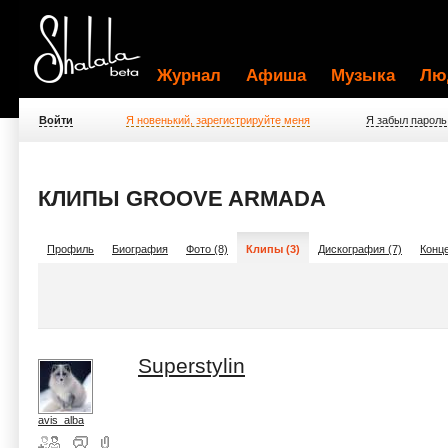
Журнал
Афиша
Музыка
Лю
Войти
Я новенький, зарегистрируйте меня
Я забыл пароль
КЛИПЫ GROOVE ARMADA
Профиль
Биография
Фото (8)
Клипы (3)
Дискография (7)
Конце
Superstylin
avis_alba