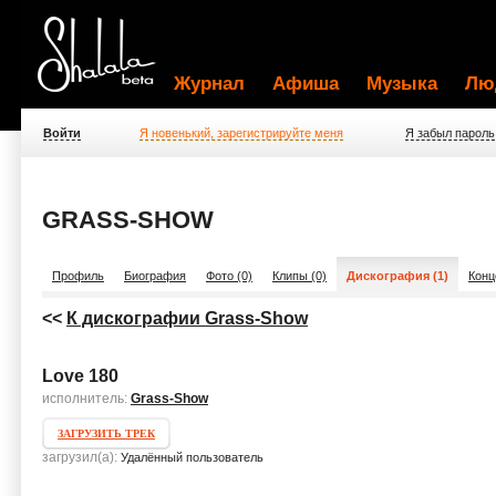
Журнал
Афиша
Музыка
Лю
Войти
Я новенький, зарегистрируйте меня
Я забыл пароль
GRASS-SHOW
Профиль
Биография
Фото (0)
Клипы (0)
Дискография (1)
Конц
<<
К дискографии Grass-Show
Love 180
исполнитель:
Grass-Show
ЗАГРУЗИТЬ ТРЕК
загрузил(а):
Удалённый пользователь