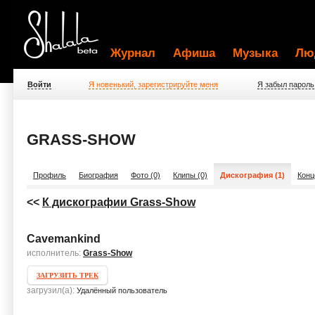
Журнал
Афиша
Музыка
Лю
Войти
Я новенький, зарегистрируйте меня
Я забыл пароль
GRASS-SHOW
Профиль
Биография
Фото (0)
Клипы (0)
Дискография (1)
Конц
<<
К дискографии Grass-Show
Cavemankind
исполнитель:
Grass-Show
ЗАГРУЗИТЬ ТРЕК
загрузил(а):
Удалённый пользователь