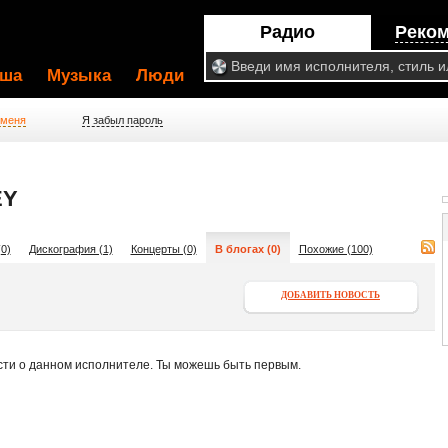
Радио
Реко
ша
Музыка
Люди
 меня
Я забыл пароль
EY
0)
Дискография (1)
Концерты (0)
В блогах (0)
Похожие (100)
ДОБАВИТЬ НОВОСТЬ
сти о данном исполнителе. Ты можешь быть первым.