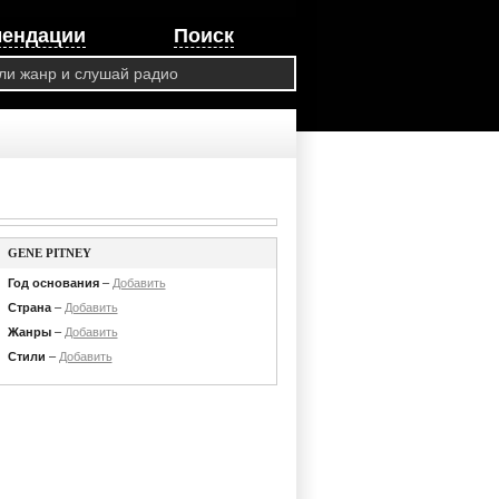
мендации
Поиск
GENE PITNEY
Год основания
–
Добавить
Страна
–
Добавить
Жанры
–
Добавить
Стили
–
Добавить