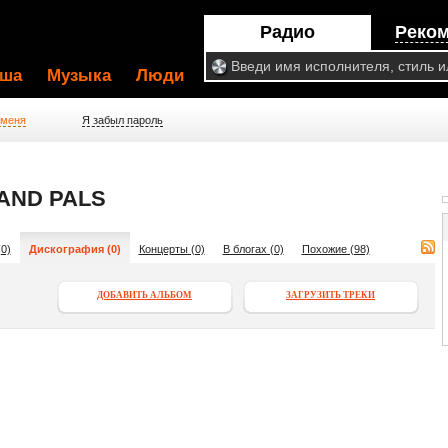
Радио
Реко
ша
Музыка
Люди
 меня
Я забыл пароль
AND PALS
0)
Дискография (0)
Концерты (0)
В блогах (0)
Похожие (98)
ДОБАВИТЬ АЛЬБОМ
ЗАГРУЗИТЬ ТРЕКИ