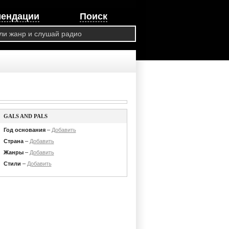
мендации
Поиск
GALS AND PALS
Год основания
–
Добавить
Страна
–
Добавить
Жанры
–
Добавить
Стили
–
Добавить