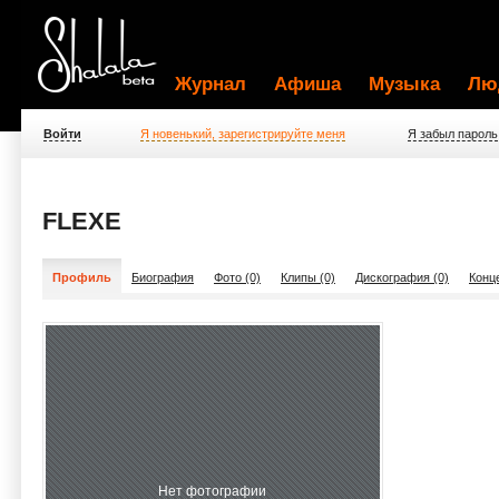
Журнал
Афиша
Музыка
Лю
Войти
Я новенький, зарегистрируйте меня
Я забыл пароль
FLEXE
Профиль
Биография
Фото (0)
Клипы (0)
Дискография (0)
Конц
Нет фотографии