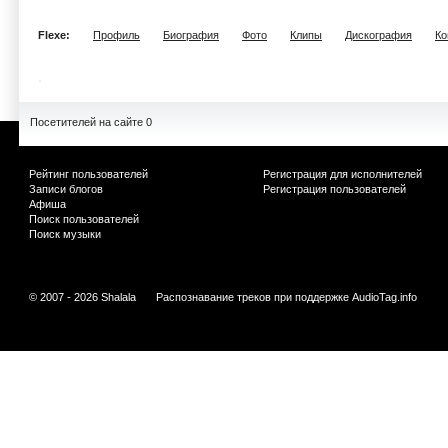
Flexe:
Профиль
Биография
Фото
Клипы
Дискография
Ко
Посетителей на сайте 0
Рейтинг пользователей
Регистрация для исполнителей
Записи блогов
Регистрация пользователей
Афиша
Поиск пользователей
Поиск музыки
© 2007 - 2026 Shalala
Распознавание треков при поддержке
AudioTag.info