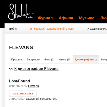
Журнал
Афиша
Музыка
Лю
Войти
Я новенький, зарегистрируйте меня
Я забыл пароль
FLEVANS
Профиль
Биография
Фото (1)
Клипы (0)
Дискография (1)
Конц
<<
К дискографии Flevans
Lost/Found
исполнитель:
Flevans
ЗАГРУЗИТЬ ТРЕК
загрузил(а):
Удалённый пользователь