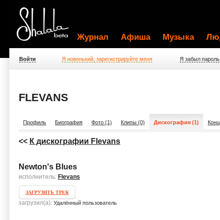
Журнал
Афиша
Музыка
Лю
Войти
Я новенький, зарегистрируйте меня
Я забыл пароль
FLEVANS
Профиль
Биография
Фото (1)
Клипы (0)
Дискография (1)
Конц
<<
К дискографии Flevans
Newton's Blues
исполнитель:
Flevans
ЗАГРУЗИТЬ ТРЕК
загрузил(а):
Удалённый пользователь