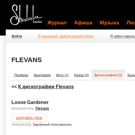
Журнал
Афиша
Музыка
Лю
Войти
Я новенький, зарегистрируйте меня
Я забыл пароль
FLEVANS
Профиль
Биография
Фото (1)
Клипы (0)
Дискография (1)
Конц
<<
К дискографии Flevans
Loose Gardener
исполнитель:
Flevans
ЗАГРУЗИТЬ ТРЕК
загрузил(а):
Удалённый пользователь