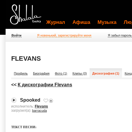
Журнал
Афиша
Музыка
Лю
Войти
Я новенький, зарегистрируйте меня
Я забыл пароль
FLEVANS
Профиль
Биография
Фото (1)
Клипы (0)
Дискография (1)
Конц
<<
К дискографии Flevans
Spooked
исполнитель:
Flevans
загрузил(а):
barracuda
ТЕКСТ ПЕСНИ: