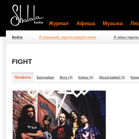
Журнал
Афиша
Музыка
Лю
Войти
Я новенький, зарегистрируйте меня
Я забыл пароль
FIGHT
Профиль
Биография
Фото (4)
Клипы (0)
Дискография (3)
Конц