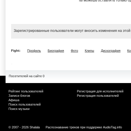
Ты можешь оставлять только од
Зарегистрированные пользователи могут вносить изменения на этой
Fight:
Профиль
Биография
Фото
Клипы
Дискография
Ко
Посетителей на сайте 0
Рейтинг пользователей
Регистрация для исполнителей
Записи блогов
Регистрация пользователей
Афиша
Поиск пользователей
Поиск музыки
© 2007 - 2026 Shalala
Распознавание треков при поддержке
AudioTag.info