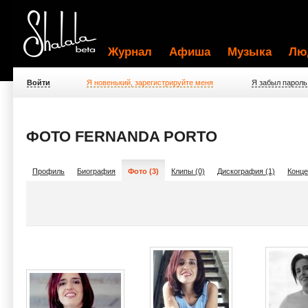
Журнал
Афиша
Музыка
Лю
Войти
Я новенький, зарегистрируйте меня
Я забыл пароль
ФОТО FERNANDA PORTO
Профиль
Биография
Фото (3)
Клипы (0)
Дискография (1)
Конце