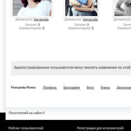
Добавил(а):
barracuda
Добавил(а):
barracuda
Добавил(а)
Баллов:
0
Баллов:
0
Балл
Комментариев:
0
Комментариев:
0
Коммент
Зарегистрированные пользователи могут вносить изменения на этой
Fernanda Porto:
Профиль
Биография
Фото
Клипы
Дискогра
Посетителей на сайте 0
Рейтинг пользователей
Регистрация для исполнителей