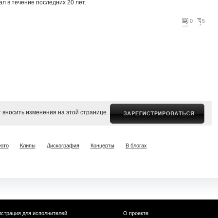
л в течение последних 20 лет.
0
5
 вносить изменения на этой странице.
ото
Клипы
Дискография
Концерты
В блогах
истрация для исполнителей
О проекте