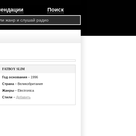
мендации
Поиск
FATBOY SLIM
Год основания
– 1996
Страна
– Великобритания
Жанры
– Electronica
Стили
–
Добавить