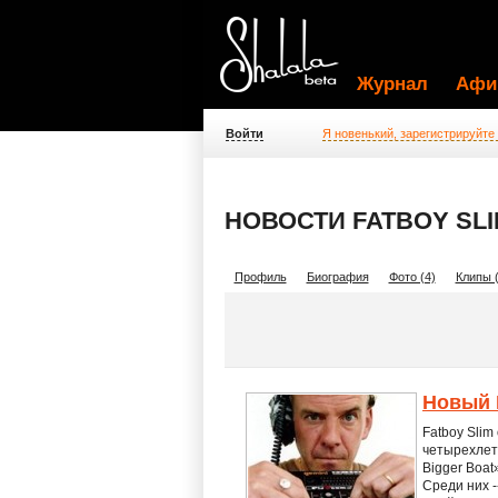
Журнал
Афи
Войти
Я новенький, зарегистрируйте
НОВОСТИ FATBOY SLI
Профиль
Биография
Фото (4)
Клипы (
Новый F
Fatboy Slim
четырехлетн
Bigger Boat
Среди них -