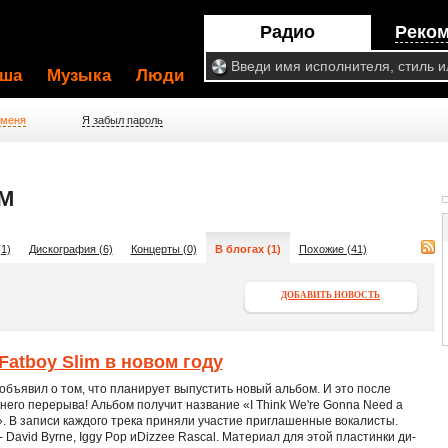
Радио
Реко
ша
Музыка
Люди
 меня
Я забыл пароль
M
1)
Дискография (6)
Концерты (0)
В блогах (1)
Похожие (41)
ДОБАВИТЬ НОВОСТЬ
atboy Slim в новом году
 объявил о том, что планирует выпустить новый альбом. И это после
его перерыва! Альбом получит название «I Think We're Gonna Need a
». В записи каждого трека приняли участие приглашенные вокалисты.
- David Byrne, Iggy Pop иDizzee Rascal. Материал для этой пластинки ди-