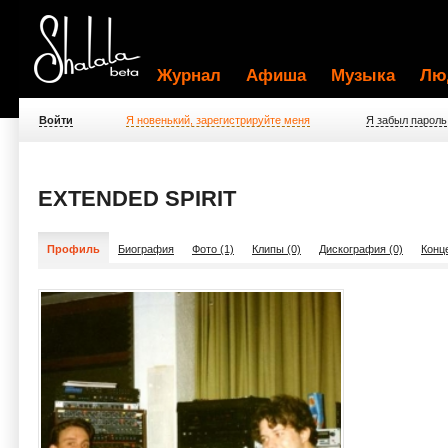
Журнал
Афиша
Музыка
Лю
Войти
Я новенький, зарегистрируйте меня
Я забыл пароль
EXTENDED SPIRIT
Профиль
Биография
Фото (1)
Клипы (0)
Дискография (0)
Конц