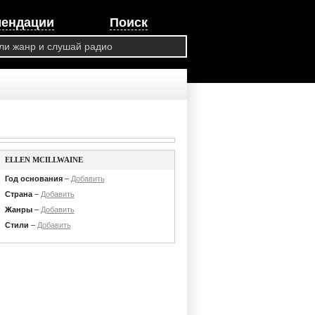
мендации
Поиск
ELLEN MCILLWAINE
Год основания
–
Добавить
Страна
–
Добавить
Жанры
–
Добавить
Стили
–
Добавить