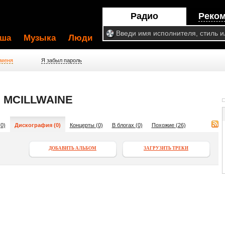
Радио
Реко
ша
Музыка
Люди
 меня
Я забыл пароль
 MCILLWAINE
0)
Дискография (0)
Концерты (0)
В блогах (0)
Похожие (26)
ДОБАВИТЬ АЛЬБОМ
ЗАГРУЗИТЬ ТРЕКИ