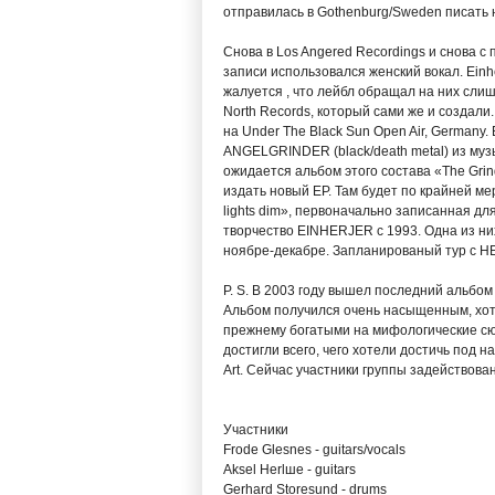
отправилась в Gothenburg/Sweden писать 
Снова в Los Angered Recordings и снова с
записи использовался женский вокал. Einh
жалуется , что лейбл обращал на них сли
North Records, который сами же и создали.
на Under The Black Sun Open Air, Germany
ANGELGRINDER (black/death metal) из муз
ожидается альбом этого состава «The Grin
издать новый EP. Там будет по крайней ме
lights dim», первоначально записанная для
творчество EINHERJER с 1993. Одна из них
ноябре-декабре. Запланированый тур с HE
P. S. В 2003 году вышел последний альбом 
Альбом получился очень насыщенным, хотя
прежнему богатыми на мифологические сюж
достигли всего, чего хотели достичь под 
Art. Сейчас участники группы задействова
Участники
Frode Glesnes - guitars/vocals
Aksel Herlшe - guitars
Gerhard Storesund - drums