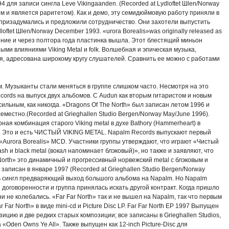
94 для записи сингла Leve Vikingaanden. (Recorded at Lydloftet Шlen/Norway
м и является раритетом). Как и демо, эту семидюймовую работу приняли в
s призадумались и предложили сотрудничество. Они захотели выпустить
ydloftet Шlen/Norway December 1993. «urora Borealis»was originally released as
ение и через полтора года пластинка вышла. Этот блестящий миньон
ными влияниями Viking Metal и folk. Волшебная и эпическая музыка,
, адресована широкому кругу слушателей. Сравнить ее можно с работами
. Музыканты стали меняться в группе слишком часто. Несмотря на это
cords на выпуск двух альбомов. С Audun как вторым гитаристом и новым
 сильным, как никогда. «Dragons Of The North» был записан летом 1996 и
естно.(Recorded at Grieghallen Studio Bergen/Norway May/June 1996).
ная комбинация старого Viking metal в духе Bathory (Hammerheart) в
al. Это и есть ЧИСТЫЙ VIKING METAL. Napalm Records выпускают первый
 «Aurora Borealis» MCD. Участники группы утверждают, что играют «Чистый
rash и black metal (вокал напоминает блэковый)», но также и заявляют, что
e North» это динамичный и прогрессивный норвежский metal с блэковым и
л записан в январе 1997 (Recorded at Grieghallen Studio Bergen/Norway
ь сингл предваряющий выход большого альбома на Napalm. Но Napalm
 договоренности и группа принялась искать другой контракт. Когда пришло
и не колебались. «Far Far North» так и не вышел на Napalm, так что первым
Far North» в виде mini-cd и Picture Disc LP. Far Far North EP 1997 Выпущен
зицию и две редких старых композиции; все записаны в Grieghallen Studios,
Oden Owns Ye All». Также выпущен как 12-inch Picture-Disc для