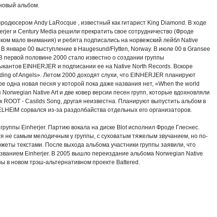
новый альбом.
 продюсером Andy LaRocque , известный как гитарист King Diamond. В ходе
erjer и Century Media решили прекратить свое сотрудничество (Фроде
шком мало внимания) и ребята подписались на норвежский лейбл Native
 В январе 00 выступление в Haugesund/Flytten, Norway. В июле 00 в Gransee
. В первой половине 2000 стало известно о создании группы
ыкантов EINHERJER и подписании ее на Native North Records. Вскоре
ding of Angels». Летом 2000 доходят слухи, что EINHERJER планируют
ре одна новая песня у которой пока даже названия нет, «When the world
 Norwegian Native Art и две ковер версии песен групп, которые вдохновляли
 ROOT - Casilds Song, другая неизвестна. Планируют выпустить альбом в
LHEIM сорвался из-за раздолбайства отдельных его организаторов.
группы Einherjer. Партию вокала на диске Blot исполнил Фроде Глеснес.
 не самым мелодичным у группы, с суховатым тяжелым звучанием, но по-
еты текстами. После выхода альбома участники группы заявили, что
названием Einherjer. В 2005 вышло переиздание альбома Norwegian Native
ны в новом трэш-альтернативном проекте Battered.