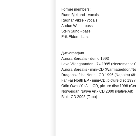
Former members:
Rune Bjelland - vocals
Ragnar Vikse - vocals
Audun Wold - bass
Stein Sund - bass
Erik Elden - bass
Дискография
Aurora Borealis - demo 1993
Leve Vikingaanden - 7» 1995 (Necromantic Gal
Aurora Borealis - mini-CD (Warmageddon/Nec
Dragons of the North - CD 1996 (Napalm) 48:
Far Far North EP - mini-CD, picture disc 1997
Odin Owns Ye All - CD, picture disc 1998 (Ce
Norweigan Native Art - CD 2000 (Native Art)
Blot - CD 2003 (Tabu)