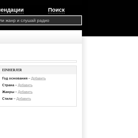
мендации
Поиск
EINHERJER
Год основания
–
Добавить
Страна
–
Добавить
Жанры
–
Добавить
Стили
–
Добавить