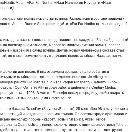
ng/Nordic Metal : «Far Far North», «Naar Hammeren Heves», и «Naar
ьности)!
тряслись, они появились внутри группы. Разногласия в составе привели к
человек. Audun, Rune и Stein решили уйти. «Far Far North» стал их последней
ались сдаваться так легко и впредь, видимо, не сдадутся! Был найден новый
ь на последующем альбоме, Ragnar во многом изменил облик Einherjer.
новые измерения в саунд группы. Другим новым человеком в составе стал
чный, он внес огромную лепту в звучание нового альбома. Называется же
мифологии для песен. В них отражены все важнейшие события и
и музыки альбом еще тяжелее предшественников. Их Viking metal
ающем работу Old Man’s Child «The Pagan Prosperity», однако широк
азом, «Odin Owns Ye All» вторая работа Einherjer на Century Media.
ропе уже в мае 1998. В мае же Einherjer покидают родину, чтобы надрать
е с именитыми британцами Cradle of Filth.
ного басиста Tchort’ом (Satyricon/Emperor). 25 сентября 98 выступление в
одом репетиций и создания нового материала. По словам Фроде аранжировки
сано несколько пробных кассет. Новый гитарист, Aksel Herloe,
грали на Quart festival в июле, после которого с ними распростился Tchort.
адействован в качестве сессионного музыканта и в таком составе группа