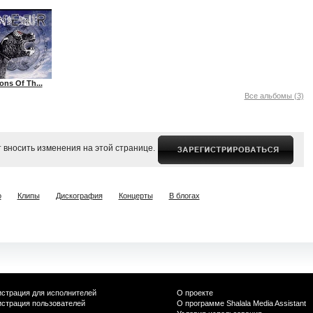
ons Of Th...
Все альбомы (3)
 вносить изменения на этой странице.
о
Клипы
Дискография
Концерты
В блогах
истрация для исполнителей
О проекте
истрация пользователей
О программе Shalala Media Assistant