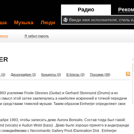
Радио
Реко
ша
Музыка
Люди
 меня
Я забыл пароль
ER
 (0)
Дискография (3)
Концерты (0)
В блогах (0)
Похожие (99)
93 усилиями Frode Glesnes (Guitar) и Gerhard Storesund (Drums) в их
и смысл этой затеи заключались а наиболее искренней и точной передаче
 средствами тяжелой музыки. Таким образом Einherjer определяют свое
кабре 1993, чтобы записать демо Aurora Borealis. Состав тогда был такой:
elland (vocals) и Audun Wold (bass) . Демо было хорошо принято в андеграунде
семидюймовки с Necromantic Gallery Prod./Damnation Dist . Einherjer