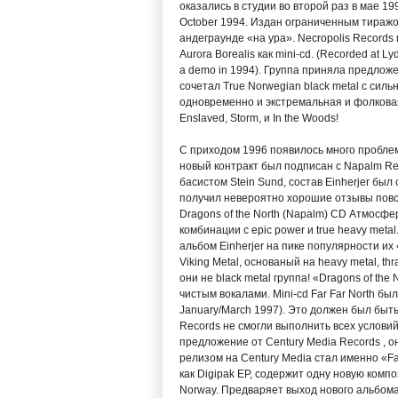
оказались в студии во второй раз в мае 19
October 1994. Издан ограниченным тиражо
андеграунде «на ура». Necropolis Record
Aurora Borealis как mini-cd. (Recorded at L
a demo in 1994). Группа приняла предлож
сочетал True Norwegian black metal с силь
одновременно и экстремальная и фолковая
Enslaved, Storm, и In the Woods!
С приходом 1996 появилось много проблем
новый контракт был подписан с Napalm Re
басистом Stein Sund, состав Einherjer был
получил невероятно хорошие отзывы повсем
Dragons of the North (Napalm) CD Атмосфер
комбинации с epic power и true heavy met
альбом Einherjer на пике популярности их
Viking Metal, основаный на heavy metal, th
они не black metal группа! «Dragons of th
чистым вокалами. Mini-cd Far Far North бы
January/March 1997). Это должен был быт
Records не смогли выполнить всех условий
предложение от Century Media Records , он
релизом на Century Media стал именно «Far 
как Digipak EP, содержит одну новую компо
Norway. Предваряет выход нового альбома «