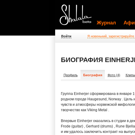
Журнал
Афи
Войти
Я новенький, зарегистрируйте
БИОГРАФИЯ EINHERJ
Профиль
Биография
Фото (4)
Клипы
Группа Einherjer сформирована в январе 19
родном городе Haugesund, Norway . Цель 
чувств и атмосферы норвежской мифологии
творчество как Viking Metal .
Впервые Einherjer оказались в студии в де
Frode (guitar) , Gerhard (drums) , Rune Bj
и им удалось заключить контракт на выпуск 