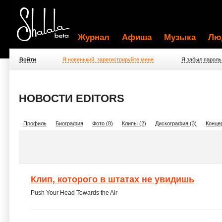
Журнал
Афиша
Музыка
Лю
Войти
Я новенький, зарегистрируйте меня
Я забыл пароль
НОВОСТИ EDITORS
Профиль
Биография
Фото (8)
Клипы (2)
Дискография (3)
Концер
Клип, которого в штатах не увидишь
Push Your Head Towards the Air