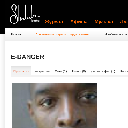
Журнал
Афиша
Музыка
Лю
Войти
Я новенький, зарегистрируйте меня
Я забыл пароль
E-DANCER
Профиль
Биография
Фото (1)
Клипы (0)
Дискография (1)
Конц