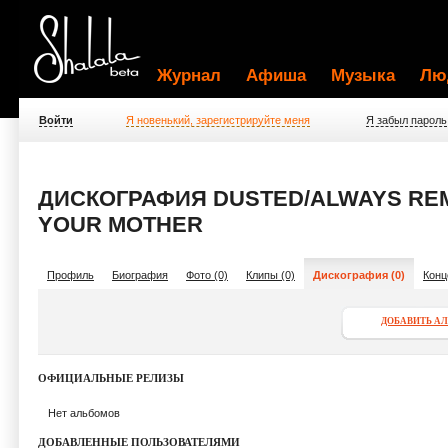
Журнал
Афиша
Музыка
Лю
Войти
Я новенький, зарегистрируйте меня
Я забыл пароль
ДИСКОГРАФИЯ DUSTED/ALWAYS RE
YOUR MOTHER
Профиль
Биография
Фото (0)
Клипы (0)
Дискография (0)
Конц
ДОБАВИТЬ А
ОФИЦИАЛЬНЫЕ РЕЛИЗЫ
Нет альбомов
ДОБАВЛЕННЫЕ ПОЛЬЗОВАТЕЛЯМИ