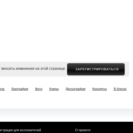
 вносить изменения на этой странице.
иль
Биография
Фото
Клипы
Дискография
Концерты
В блогах
истрация для исполнителей
О проекте