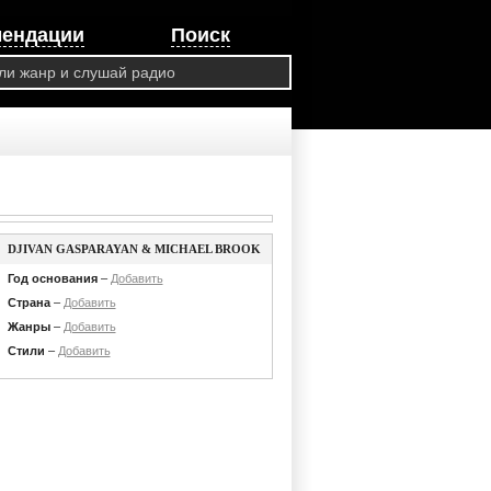
мендации
Поиск
DJIVAN GASPARAYAN & MICHAEL BROOK
Год основания
–
Добавить
Страна
–
Добавить
Жанры
–
Добавить
Стили
–
Добавить