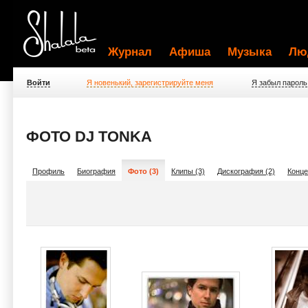
Журнал
Афиша
Музыка
Лю
Войти
Я новенький, зарегистрируйте меня
Я забыл пароль
ФОТО DJ TONKA
Профиль
Биография
Фото (3)
Клипы (3)
Дискография (2)
Конце