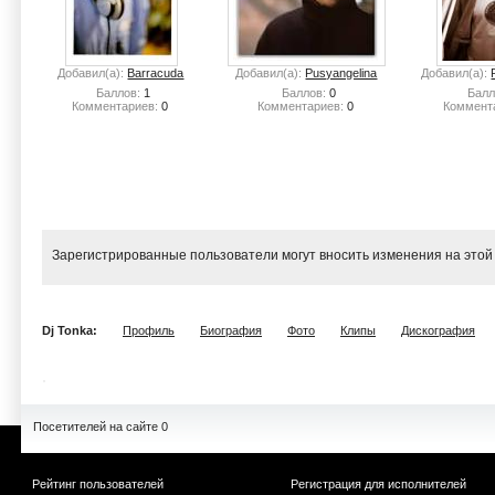
Добавил(а):
Barracuda
Добавил(а):
Pusyangelina
Добавил(а):
Баллов:
1
Баллов:
0
Балл
Комментариев:
0
Комментариев:
0
Коммент
Зарегистрированные пользователи могут вносить изменения на этой
Dj Tonka:
Профиль
Биография
Фото
Клипы
Дискография
Посетителей на сайте 0
Рейтинг пользователей
Регистрация для исполнителей