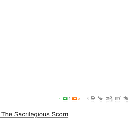
0
1
1
0
 The Sacrilegious Scorn