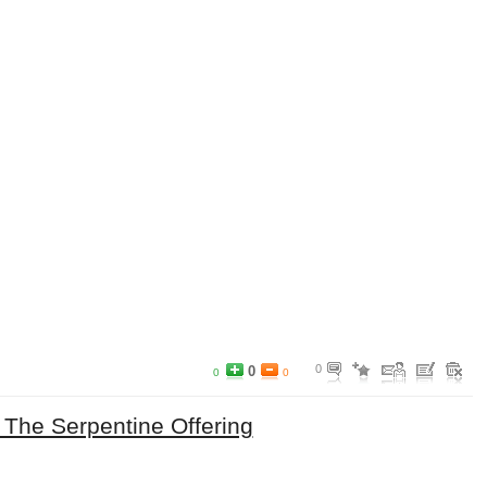
0
0
0
0
 The Serpentine Offering