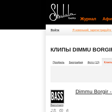
Журнал
Афи
Войти
Я новенький, зарегистрируйте
КЛИПЫ DIMMU BORGI
Профиль
Биография
Фото (13)
Клипы
Dimmu Borgir -
Bassmann