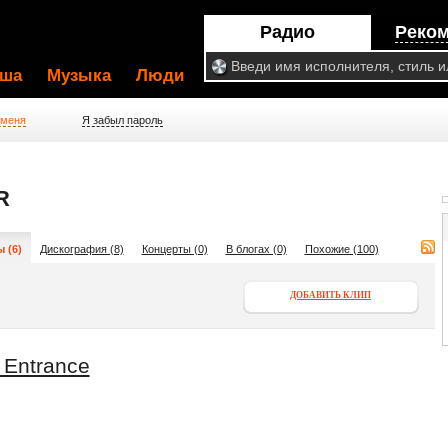
Радио
Реко
ша
Музыка
Люди
 меня
Я забыл пароль
R
 (6)
Дискография (8)
Концерты (0)
В блогах (0)
Похожие (100)
ДОБАВИТЬ КЛИП
 Entrance