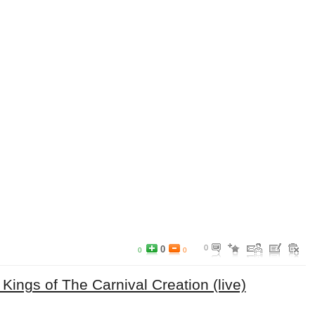
0
0
0
0
Kings of The Carnival Creation (live)