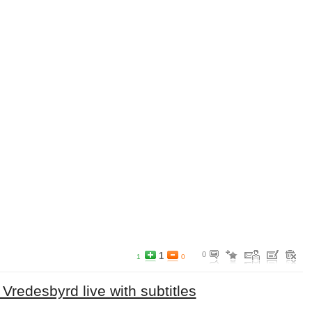
0
1
1
0
Vredesbyrd live with subtitles