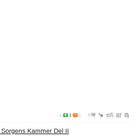
0
1
1
0
 Sorgens Kammer Del II