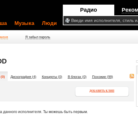
Радио
Реко
ша
Музыка
Люди
 меня
Я забыл пароль
OD
(0)
Дискография (4)
Концерты (0)
В блогах (0)
Похожие (99)
ДОБАВИТЬ КЛИП
па данного исполнителя. Ты можешь быть первым.