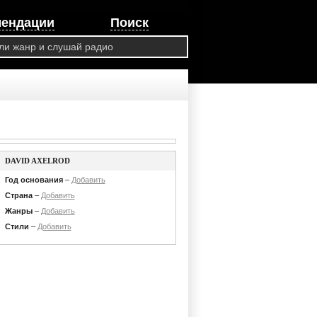
мендации
Поиск
DAVID AXELROD
Год основания
–
Добавить
Страна
–
Добавить
Жанры
–
Добавить
Стили
–
Добавить