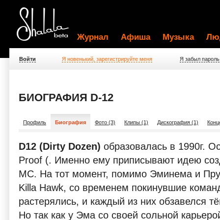
Журнал
Афиша
Музыка
Лю
Войти
Я новенький, зарегистрируйте меня
Я забыл пароль
БИОГРАФИЯ D-12
Профиль
Биография
Фото (3)
Клипы (1)
Дискография (1)
Конц
D12 (Dirty Dozen)
образовалась в 1990г. О
Proof (. Именно ему приписывают идею соз
MC. На тот момент, помимо Эминема и Пруф
Killa Hawk, со временем покинувшие команд
растерялись, и каждый из них обзавелся тё
Но так как у Эма со своей сольной карьеро