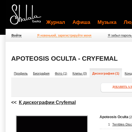
Журнал
Афиша
Музыка
Лю
Войти
Я новенький, зарегистрируйте меня
Я забыл пароль
APOTEOSIS OCULTA - CRYFEMAL
Профиль
Биография
Фото (1)
Клипы (0)
Дискография (1)
Конц
ДОБАВИТЬ А
<<
К дискографии Cryfemal
Apoteosis Oculta
[2
1
Terribles Disc