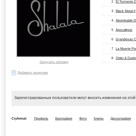
2
El Tormento 
3
Black Metal II
4
Abominable D
5
Apocalipsis
6
Grandiosas 
7
La Muerte Po
8
Obito & Duelo
Загрузить обложку
Добавить рецензию
Зарегистрированные пользователи могут вносить изменения на этой
Cryfemal:
Профиль
Биография
Фото
Клипы
Дискография