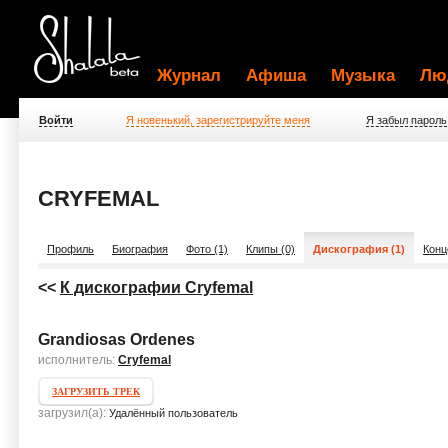
Журнал
Афиша
Музыка
Лю
Войти
Я новенький, зарегистрируйте меня
Я забыл пароль
CRYFEMAL
Профиль
Биография
Фото (1)
Клипы (0)
Дискография (1)
Конц
<<
К дискографии Cryfemal
Grandiosas Ordenes
исполнитель:
Cryfemal
ЗАГРУЗИТЬ ТРЕК
загрузил(а):
Удалённый пользователь