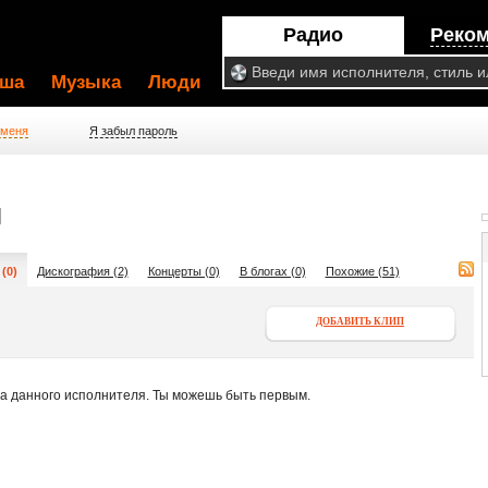
Радио
Реко
ша
Музыка
Люди
 меня
Я забыл пароль
N
(0)
Дискография (2)
Концерты (0)
В блогах (0)
Похожие (51)
ДОБАВИТЬ КЛИП
па данного исполнителя. Ты можешь быть первым.