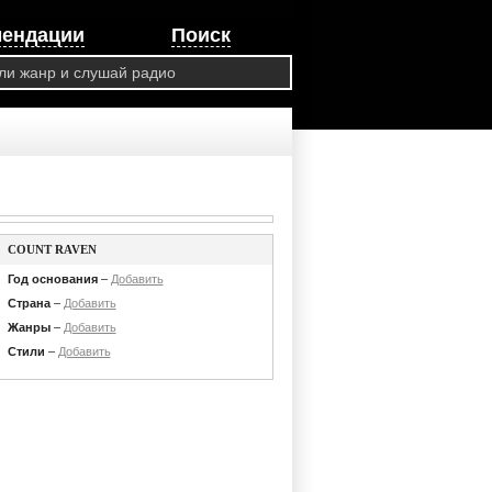
мендации
Поиск
COUNT RAVEN
Год основания
–
Добавить
Страна
–
Добавить
Жанры
–
Добавить
Стили
–
Добавить