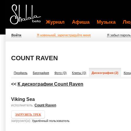
Журнал
Афиша
Музыка
Лю
Войти
Я новенький, зарегистрируйте меня
Я забыл пароль
COUNT RAVEN
Профиль
Биография
Фото (0)
Клипы (0)
Дискография (2)
Конц
<<
К дискографии Count Raven
Viking Sea
исполнитель:
Count Raven
ЗАГРУЗИТЬ ТРЕК
загрузил(а):
Удалённый пользователь