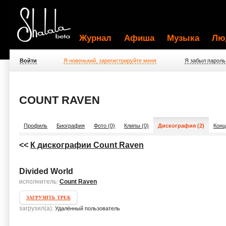
Журнал
Афиша
Музыка
Лю
Войти
Я новенький, зарегистрируйте меня
Я забыл пароль
COUNT RAVEN
Профиль
Биография
Фото (0)
Клипы (0)
Дискография (2)
Конц
<<
К дискографии Count Raven
Divided World
исполнитель:
Count Raven
ЗАГРУЗИТЬ ТРЕК
загрузил(а):
Удалённый пользователь