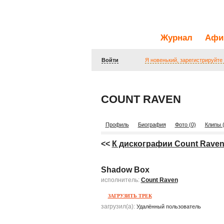
Журнал
Афи
Войти
Я новенький, зарегистрируйте
COUNT RAVEN
Профиль
Биография
Фото (0)
Клипы (
<<
К дискографии Count Rave
Shadow Box
исполнитель:
Count Raven
ЗАГРУЗИТЬ ТРЕК
загрузил(а):
Удалённый пользователь