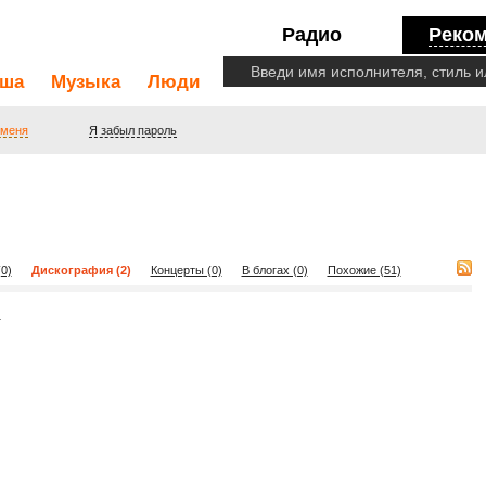
Радио
Реко
ша
Музыка
Люди
 меня
Я забыл пароль
0)
Дискография (2)
Концерты (0)
В блогах (0)
Похожие (51)
n