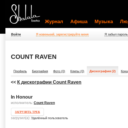
Журнал
Афиша
Музыка
Лю
Войти
Я новенький, зарегистрируйте меня
Я забыл пароль
COUNT RAVEN
Профиль
Биография
Фото (0)
Клипы (0)
Дискография (2)
Конц
<<
К дискографии Count Raven
In Honour
исполнитель:
Count Raven
ЗАГРУЗИТЬ ТРЕК
загрузил(а):
Удалённый пользователь