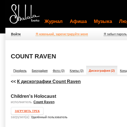
Журнал
Афиша
Музыка
Лю
Войти
Я новенький, зарегистрируйте меня
Я забыл пароль
COUNT RAVEN
Профиль
Биография
Фото (0)
Клипы (0)
Дискография (2)
Конц
<<
К дискографии Count Raven
Children's Holocaust
исполнитель:
Count Raven
ЗАГРУЗИТЬ ТРЕК
загрузил(а):
Удалённый пользователь