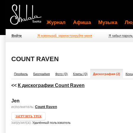
Журнал
Афиша
Музыка
Лю
Войти
Я новенький, зарегистрируйте меня
Я забыл пароль
COUNT RAVEN
Профиль
Биография
Фото (0)
Клипы (0)
Дискография (2)
Конц
<<
К дискографии Count Raven
Jen
исполнитель:
Count Raven
ЗАГРУЗИТЬ ТРЕК
загрузил(а):
Удалённый пользователь