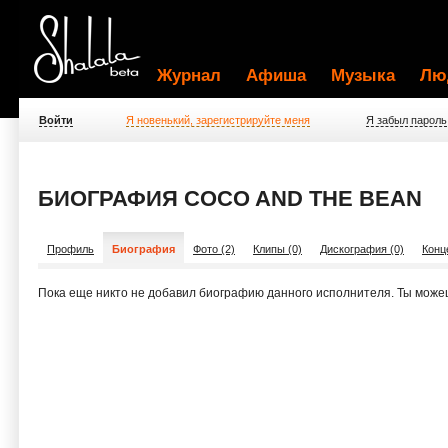
Журнал
Афиша
Музыка
Лю
Войти
Я новенький, зарегистрируйте меня
Я забыл пароль
БИОГРАФИЯ COCO AND THE BEAN
Профиль
Биография
Фото (2)
Клипы (0)
Дискография (0)
Конц
Пока еще никто не добавил биографию данного исполнителя. Ты може