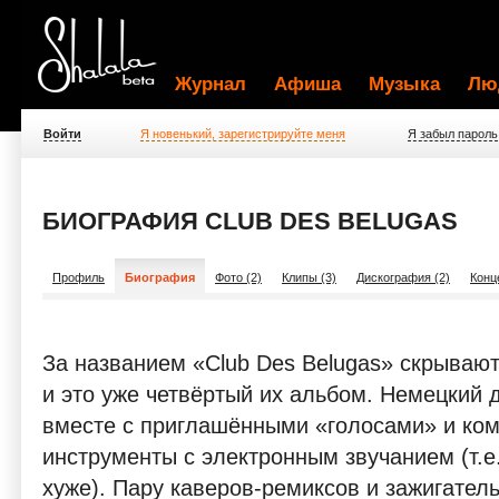
Журнал
Афиша
Музыка
Лю
Войти
Я новенький, зарегистрируйте меня
Я забыл пароль
БИОГРАФИЯ CLUB DES BELUGAS
Профиль
Биография
Фото (2)
Клипы (3)
Дискография (2)
Конц
За названием «Club Des Belugas» скрываются M
и это уже четвёртый их альбом. Немецкий
вместе с приглашёнными «голосами» и ко
инструменты с электронным звучанием (т.е
хуже). Пару каверов-ремиксов и зажигател