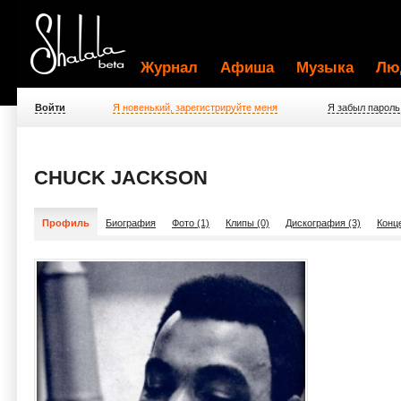
Журнал
Афиша
Музыка
Лю
Войти
Я новенький, зарегистрируйте меня
Я забыл пароль
CHUCK JACKSON
Профиль
Биография
Фото (1)
Клипы (0)
Дискография (3)
Конц