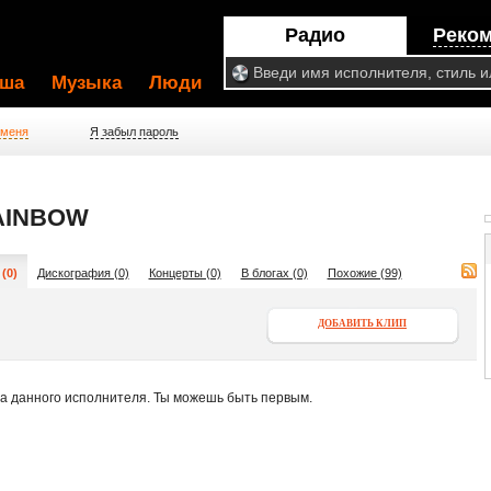
Радио
Реко
ша
Музыка
Люди
 меня
Я забыл пароль
AINBOW
(0)
Дискография (0)
Концерты (0)
В блогах (0)
Похожие (99)
ДОБАВИТЬ КЛИП
па данного исполнителя. Ты можешь быть первым.