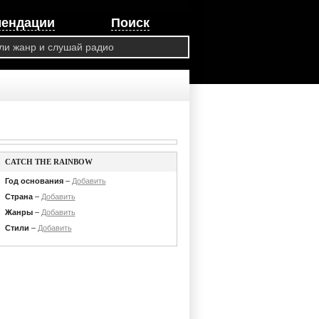
мендации
Поиск
CATCH THE RAINBOW
Год основания
–
Добавить
Страна
–
Добавить
Жанры
–
Добавить
Стили
–
Добавить