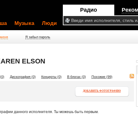
Радио
Реко
ша
Музыка
Люди
 меня
Я забыл пароль
KAREN ELSON
(0)
Дискография (0)
Концерты (0)
В блогах (0)
Похожие (99)
ДОБАВИТЬ ФОТОГРАФИЮ
ографии данного исполнителя. Ты можешь быть первым.