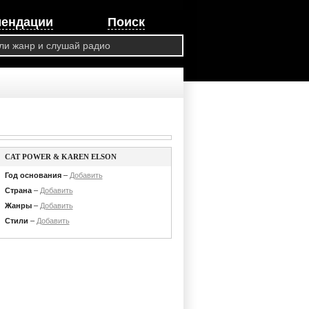
мендации
Поиск
CAT POWER & KAREN ELSON
Год основания
–
Добавить
Страна
–
Добавить
Жанры
–
Добавить
Стили
–
Добавить