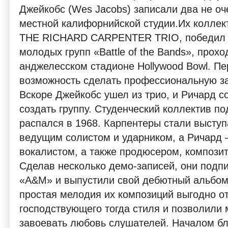
Джейкобс (Wes Jacobs) записали два не оч
местной калифорнийской студии.Их коллек
THE RICHARD CARPENTER TRIO, победил в
молодых групп «Battle of the Bands», прох
анджелесском стадионе Hollywood Bowl. П
возможность сделать профессиональную за
Вскоре Джейкобс ушел из трио, и Ричард 
создать группу. Студенческий коллектив 
распался в 1968. Карпентеры стали выступ
ведущим солистом и ударником, а Ричард 
вокалистом, а также продюсером, компози
Сделав несколько демо-записей, они подп
«A&M» и выпустили свой дебютный альбом «
простая мелодия их композиций выгодно о
господствующего тогда стиля и позволили
завоевать любовь слушателей. Началом бл