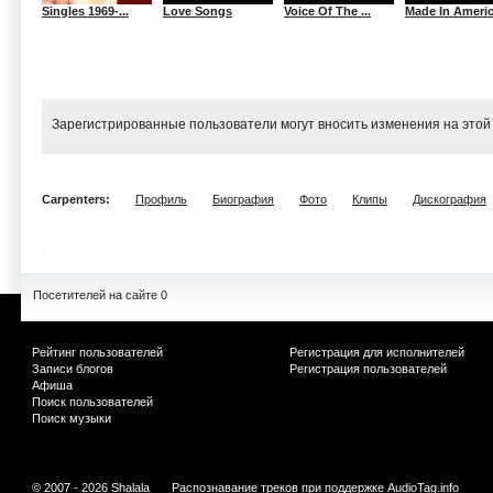
Singles 1969-...
Love Songs
Voice Of The ...
Made In Ameri
Зарегистрированные пользователи могут вносить изменения на этой
Carpenters:
Профиль
Биография
Фото
Клипы
Дискография
Посетителей на сайте 0
Рейтинг пользователей
Регистрация для исполнителей
Записи блогов
Регистрация пользователей
Афиша
Поиск пользователей
Поиск музыки
© 2007 - 2026 Shalala
Распознавание треков при поддержке
AudioTag.info