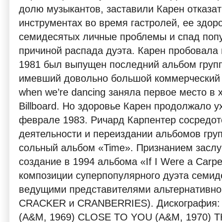
долю музыкантов, заставили Карен отказат
инструментах во время гастролей, ее здор
семидесятых личные проблемы и спад попу
причиной распада дуэта. Карен пробовала 
1981 был выпущен последний альбом групп
имевший довольно большой коммерческий 
when we’re dancing заняла первое место в 
Billboard. Но здоровье Карен продолжало 
феврале 1983. Ричард Карпентер сосредот
деятельности и переиздании альбомов груп
сольный альбом «Time». Признанием зас
создание в 1994 альбома «If I Were a Carp
композиции суперпопулярного дуэта семид
ведущими представителями альтернативно
CRACKER и CRANBERRIES). Дискография: O
(A&M, 1969) CLOSE TO YOU (A&M, 1970) T