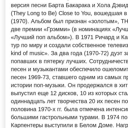
версия песни Барта Бакарака и Хола Дэвида
(They Long to Be) Close to You, вошедшая в
(1970). Альбом был признан «золотым», 
две премии «Грэмми» (в номинациях «Лучш
«Лучший поп альбом»). В 1971 Ричард и К
тур по миру и создали собственное телеви
kind of music». За два года (1970-72) дуэт
попавших в пятерку лучших. Сотрудничест
песен и музыкантами обеспечило ошеломи
песен 1969-73, ставшего одним из самых 
истории поп-музыки. Он продержался в хит
выпустил еще 12 дисков, 10 из которых ст
одиннадцать лет творчества 20 их песен по
половина 1970-х гг. была отмечена интенси
большими гастрольными турами. В 1974 по
Карпентеры выступили в Белом Доме. Нагр